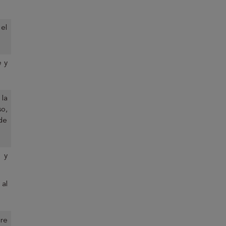
 el
e y
 la
o,
 de
r y
 al
bre