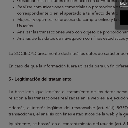
Gestionar sus solicitudes de contacto con la Empresa a trav
Más
Realizar comunicaciones comerciales o promocionales al Us
correspondiente o en el apartado a tal efecto dentro del 
Mejorar y optimizar el proceso de compra online y la experi
Usuarios.
Analizar las transacciones web con objeto de proporcionar u
Análisis de los datos de navegación con fines estadísticos y 
La SOCIEDAD únicamente destinará los datos de carácter perso
En caso de que la información fuera utilizada para un fin difere
5 - Legitimación del tratamiento
La base legal que legitima el tratamiento de los datos perso
relación a las transacciones realizadas en la web es la ejecución
Además, el interés legítimo del responsable (art. 6.1.f) RGP
transacciones, el análisis con fines estadísticos de la web y la ge
Igualmente, se basará en el consentimiento del usuario (art. 6