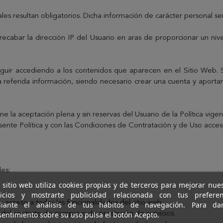
es resultan obligatorios. Dicha información de carácter personal será
abar la dirección IP del Usuario en aras de proporcionar un nivel
 seguir accediendo a los contenidos que aparecen en el Sitio Web
la referida información, siendo necesario crear una cuenta y aportar 
ne la aceptación plena y sin reservas del Usuario de la Política vige
te Política y con las Condiciones de Contratación y de Uso accesib
des:
 sitio web utiliza cookies propias y de terceros para mejorar nue
vicios y mostrarte publicidad relacionada con tus preferen
 acceso a todas las funcionalidades del sitio web.
iante el análisis de tus hábitos de navegación. Para da
entimiento sobre su uso pulsa el botón Acepto.
del contrato de compra o de prestación de servicios.