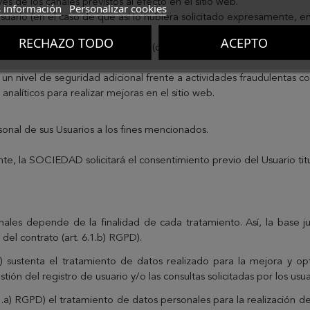
és de los canales previstos al efecto en el sitio web.
 información
Personalizar cookies
uario (en el caso de que así lo hubiera solicitado expresamente, en
Sitio Web).
RECHAZO TODO
ACEPTO
encia de usuario en el sitio web (carrito de la compra, envíos, serv
n nivel de seguridad adicional frente a actividades fraudulentas con
analíticos para realizar mejoras en el sitio web.
nal de sus Usuarios a los fines mencionados.
nte, la SOCIEDAD solicitará el consentimiento previo del Usuario tit
nales depende de la finalidad de cada tratamiento. Así, la base ju
 del contrato (art. 6.1.b) RGPD).
D) sustenta el tratamiento de datos realizado para la mejora y o
stión del registro de usuario y/o las consultas solicitadas por los usua
.1.a) RGPD) el tratamiento de datos personales para la realización