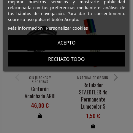
mejorar nuestros servicios y mostrarte publicidad
relacionada con tus preferencias mediante el análisis de
tus hábitos de navegación. Para dar tu consentimiento
sobre su uso pulsa el botón Acepto.
Más información
Personalizar cookies
ACEPTO
C
RECHAZO TODO
S
CINTURONES Y
MATERIAL DE OFICINA
RIÑONERAS
Rotulador
Cinturón
STAEDTLER No
Acolchado ARRI
Permanente
46,00 €
Lumocolor S
1,50 €