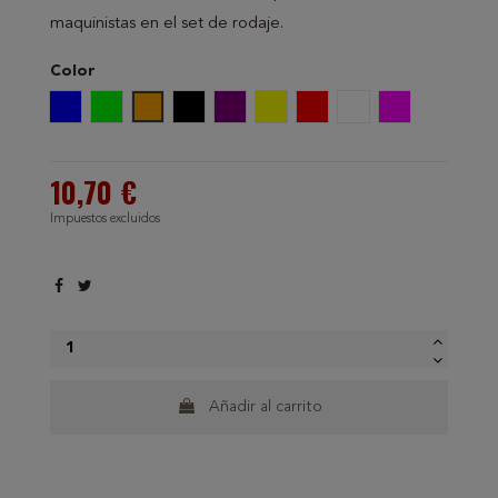
maquinistas en el set de rodaje.
Color
Azul
Verde
Naranja
Negro
Violeta
Amarillo
Rojo
Blanco
Fucsia
10,70 €
Impuestos excluidos
Añadir al carrito