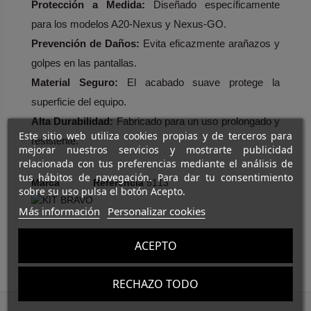
Protección a Medida:
Diseñado específicamente
para los modelos A20-Nexus y Nexus-GO.
Prevención de Daños:
Evita eficazmente arañazos y
golpes en las pantallas.
Material Seguro:
El acabado suave protege la
superficie del equipo.
Alta Durabilidad:
Fabricado para un uso prolongado y
Este sitio web utiliza cookies propias y de terceros para
resistente.
mejorar nuestros servicios y mostrarte publicidad
relacionada con tus preferencias mediante el análisis de
tus hábitos de navegación. Para dar tu consentimiento
Marca
Referencia
5113
sobre su uso pulsa el botón Acepto.
Más información
Personalizar cookies
ACEPTO
RECHAZO TODO