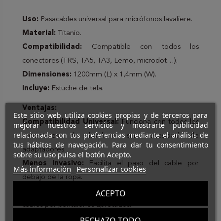
Uso:
Pasacables universal para micrófonos lavaliere.
Material:
Titanio.
Compatibilidad:
Compatible con todos los
conectores (TRS, TA5, TA3, Lemo, microdot…).
Dimensiones:
1200mm (L) x 1,4mm (W).
Incluye:
Estuche de tela.
Ventajas:
Este sitio web utiliza cookies propias y de terceros para
Compatibilidad Universal:
Funciona con todos los
mejorar nuestros servicios y mostrarte publicidad
relacionada con tus preferencias mediante el análisis de
conectores de lavaliere sin necesidad de
tus hábitos de navegación. Para dar tu consentimiento
adaptadores.
sobre su uso pulsa el botón Acepto.
Menos Invasivo:
Facilita el paso del cable por
Más información
Personalizar cookies
debajo de la ropa.
Ideal para Ropa Ajustada:
Muy útil para pasar
ACEPTO
cables por pantalones apretados.
RECHAZO TODO
Material Duradero:
Fabricado en titanio reactivo y