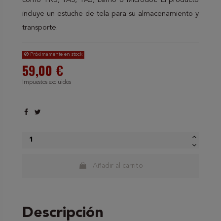
como TRS, TA5, TA3, Lemo o Microdot. El producto
incluye un estuche de tela para su almacenamiento y
transporte.
Próximamente en stock
59,00 €
Impuestos excluidos
Añadir al carrito
Descripción