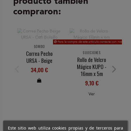
producto también
compraron:
Para la compra de este artículo contacta con nosotr@s
SONIDO
CA
Correa Pecho
SUJECIONES
Rollo de Velcro
URSA - Beige
V
Mágico KUPO -
34,00 €
16mm x 5m
9,10 €
Ver
Este sitio web utiliza cookies propias y de terceros para