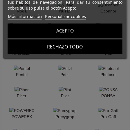
tus hábitos de navegación. Para dar tu consentimiento
sobre su uso pulsa el botón Acepto.
Noga
Nusac
Oconnor
Más información
Personalizar cookies
ACEPTO
Orca Bags
Origin Outdoors
Panasonic
RECHAZO TODO
Panavision
Pancro
Peli
Pentel
Petzl
Photosol
Piher
Pilot
PONSA
POWEREX
Precygrap
Pro-Gaff