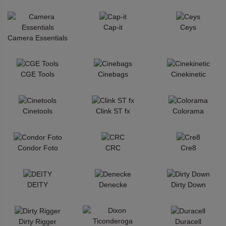
Cap-it
Ceys
Camera Essentials
CGE Tools
Cinebags
Cinekinetic
Cinetools
Clink ST fx
Colorama
Condor Foto
CRC
Cre8
DEITY
Denecke
Dirty Down
Dirty Rigger
Duracell