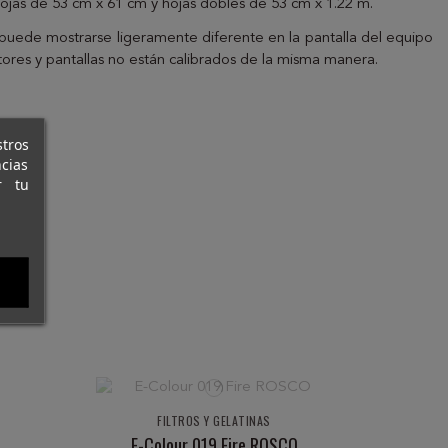
hojas de 53 cm x 61 cm y hojas dobles de 53 cm x 1.22 m.
s puede mostrarse ligeramente diferente en la pantalla del equipo
res y pantallas no están calibrados de la misma manera.
stros
cias
r tu
FILTROS Y GELATINAS
E-Colour 019 Fire ROSCO