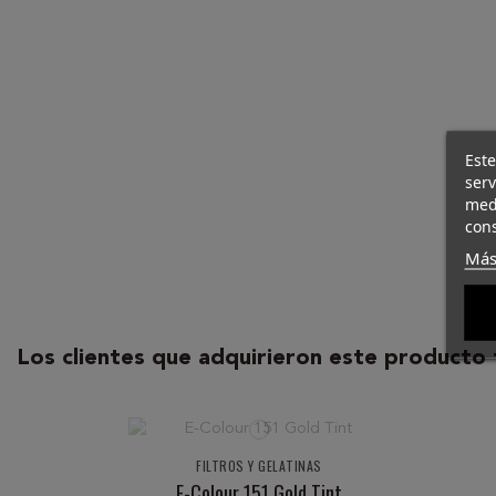
Este
ser
med
cons
Más
Los clientes que adquirieron este producto
FILTROS Y GELATINAS
E-Colour 151 Gold Tint