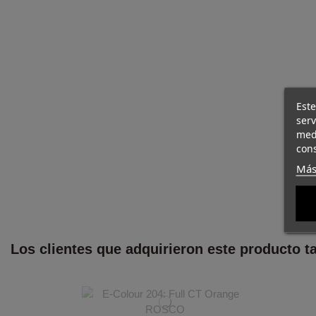
Este
ser
med
cons
Más
Los clientes que adquirieron este producto 