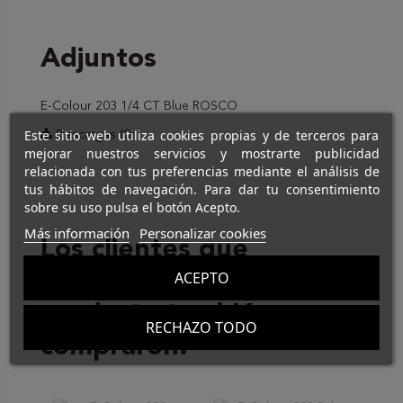
Adjuntos
E-Colour 203 1/4 CT Blue ROSCO
Este sitio web utiliza cookies propias y de terceros para
Descargas (0)
mejorar nuestros servicios y mostrarte publicidad
relacionada con tus preferencias mediante el análisis de
tus hábitos de navegación. Para dar tu consentimiento
sobre su uso pulsa el botón Acepto.
Más información
Personalizar cookies
Los clientes que
ACEPTO
adquirieron este
producto también
RECHAZO TODO
compraron: