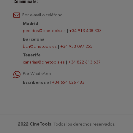
Comunícate:
Por e-mail o teléfono
Madrid
pedidos@cinetools.es
|
+34 913 408 333
Barcelona
bcn@cinetools.es
|
+34 933 097 255
Tenerife
canarias@cinetools.es
|
+34 822 613 637
Por WhatsApp
Escríbenos al
+34 654 026 483
2022 CineTools
. Todos los derechos reservados.