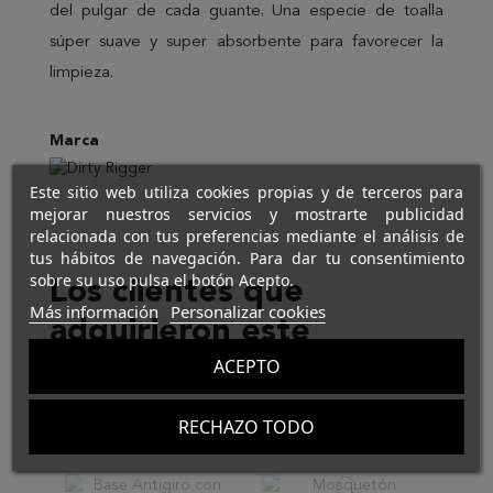
del pulgar de cada guante. Una especie de toalla
súper suave y super absorbente para favorecer la
limpieza.
Marca
Este sitio web utiliza cookies propias y de terceros para
mejorar nuestros servicios y mostrarte publicidad
relacionada con tus preferencias mediante el análisis de
tus hábitos de navegación. Para dar tu consentimiento
sobre su uso pulsa el botón Acepto.
Los clientes que
Más información
Personalizar cookies
adquirieron este
ACEPTO
producto también
compraron:
RECHAZO TODO