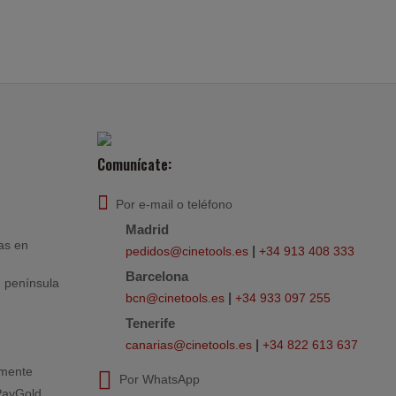
Comunícate:
Por e-mail o teléfono
Madrid
as en
|
pedidos@cinetools.es
+34 913 408 333
Barcelona
 península
|
bcn@cinetools.es
+34 933 097 255
Tenerife
|
canarias@cinetools.es
+34 822 613 637
mente
Por WhatsApp
PayGold