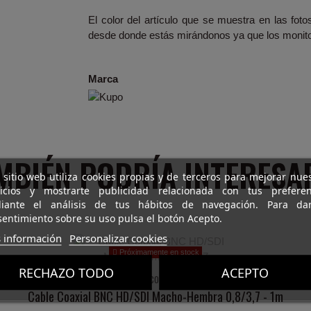
El color del artículo que se muestra en las foto
desde donde estás mirándonos ya que los monito
Marca
MBIÉN PODRÍA INTERESA
 sitio web utiliza cookies propias y de terceros para mejorar nue
vicios y mostrarte publicidad relacionada con tus preferen
iante el análisis de tus hábitos de navegación. Para da
entimiento sobre su uso pulsa el botón Acepto.
 información
Personalizar cookies
Próximamente en stock
RECHAZO TODO
ACEPTO
CABLES Y CONECTORES
Cable Coaxial BNC HD/SDI Macho-Hembra 0,8/3,7 - 1m