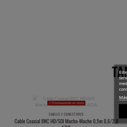
TA
Este
ser
med
cons
Más
Próximamente en stock
CABLES Y CONECTORES
Cable Coaxial BNC HD/SDI Macho-Macho 0,5m 0,6/2,8