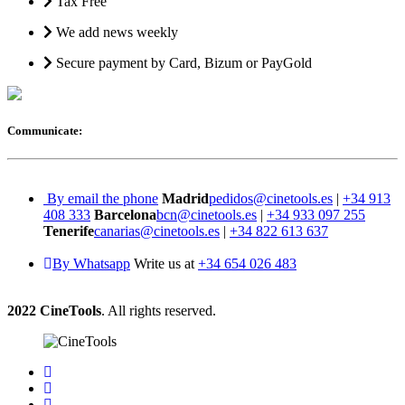
Tax Free
We add news weekly
Secure payment by Card, Bizum or PayGold
Communicate:
By email the phone
Madrid
pedidos@cinetools.es
|
+34 913
408 333
Barcelona
bcn@cinetools.es
|
+34 933 097 255
Tenerife
canarias@cinetools.es
|
+34 822 613 637
By Whatsapp
Write us at
+34 654 026 483
2022 CineTools
. All rights reserved.