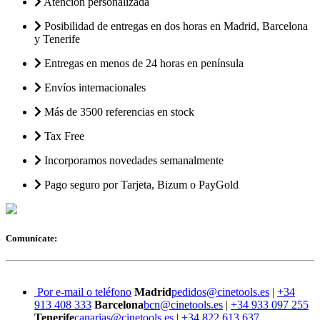
Atención personalizada
Posibilidad de entregas en dos horas en Madrid, Barcelona
y Tenerife
Entregas en menos de 24 horas en península
Envíos internacionales
Más de 3500 referencias en stock
Tax Free
Incorporamos novedades semanalmente
Pago seguro por Tarjeta, Bizum o PayGold
Comunícate:
Por e-mail o teléfono
Madrid
pedidos@cinetools.es
|
+34
913 408 333
Barcelona
bcn@cinetools.es
|
+34 933 097 255
Tenerife
canarias@cinetools.es
|
+34 822 613 637