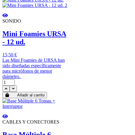
SONIDO
Mini Foamies URSA
- 12 ud.
15,50 €
Las Mini Foamies de URSA han
sido diseñadas específicamente
para micrófonos de menor
diámetro.
Añadir al carrito
CABLES Y CONECTORES
Base Múltiple 6