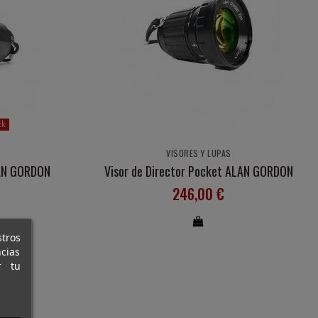
ck
VISORES Y LUPAS
LAN GORDON
Visor de Director Pocket ALAN GORDON
246,00 €
stros
cias
r tu