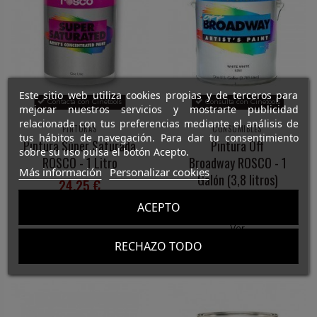
Este sitio web utiliza cookies propias y de terceros para
Contacta con Cinetools
Consulta con Cinetools
mejorar nuestros servicios y mostrarte publicidad
relacionada con tus preferencias mediante el análisis de
PINTURAS
CONSUMIBLES
tus hábitos de navegación. Para dar tu consentimiento
Pintura Súper Saturada
Pintura Off
sobre su uso pulsa el botón Acepto.
ROSCO - 1 Litro
Broadway ROSCO - 1
Más información
Personalizar cookies
Galón (3,8 litros)
24,25 €
60,00 €
ACEPTO
Ver
Ver
RECHAZO TODO