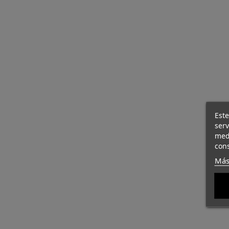
Este
ser
med
cons
Más