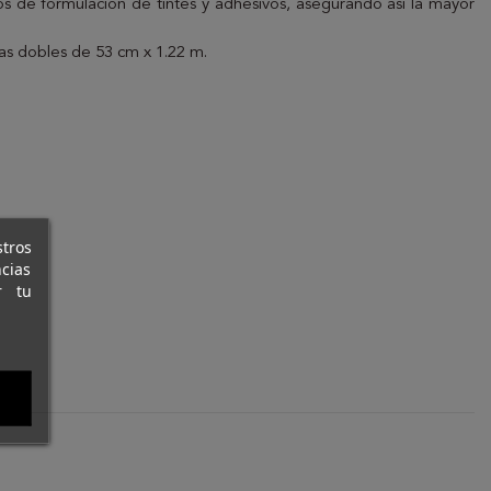
s de formulación de tintes y adhesivos, asegurando así la mayor
jas dobles de 53 cm x 1.22 m.
stros
cias
r tu