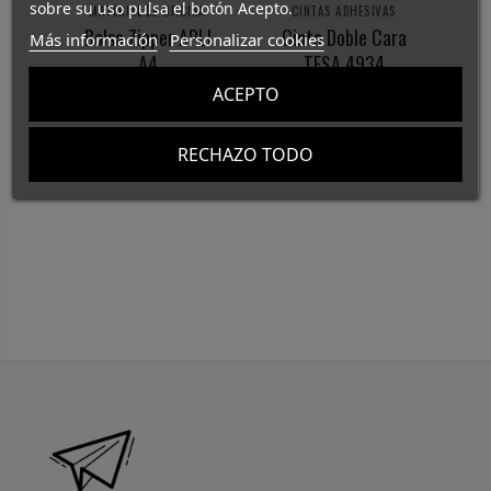
sobre su uso pulsa el botón Acepto.
MATERIAL DE OFICINA
CINTAS ADHESIVAS
Bolsa Zipper APLI
Cinta Doble Cara
Más información
Personalizar cookies
A4
TESA 4934
C
ACEPTO
3,30 €
7,70 €
RECHAZO TODO