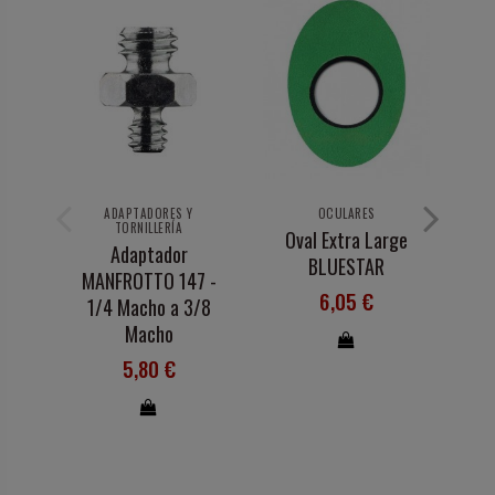
ADAPTADORES Y
OCULARES
TORNILLERÍA
Oval Extra Large
Adaptador
A
BLUESTAR
MANFROTTO 147 -
6,05 €
1/4 Macho a 3/8
Macho
5,80 €