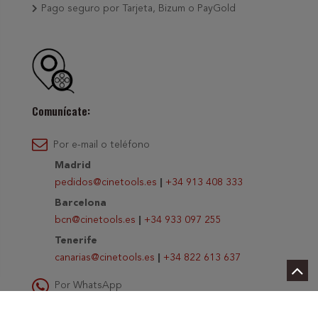
Pago seguro por Tarjeta, Bizum o PayGold
Comunícate:
Por e-mail o teléfono
Madrid
pedidos@cinetools.es
|
+34 913 408 333
Barcelona
bcn@cinetools.es
|
+34 933 097 255
Tenerife
canarias@cinetools.es
|
+34 822 613 637
Por WhatsApp
Escríbenos al
+34 654 026 483