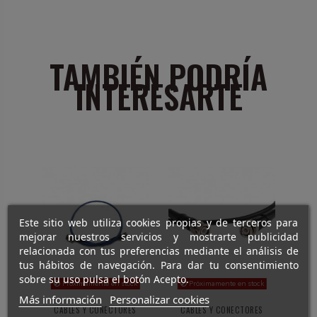
TAMBIÉN PODRÍA
INTERESARTE
Este sitio web utiliza cookies propias y de terceros para
mejorar nuestros servicios y mostrarte publicidad
relacionada con tus preferencias mediante el análisis de
tus hábitos de navegación. Para dar tu consentimiento
sobre su uso pulsa el botón Acepto.
Próximamente en stock
Próximamente en stock
Más información
Personalizar cookies
CABLES Y CONECTORES
CABLES Y CONECTORES