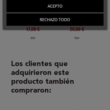
Cable Coaxial BNC
Cable Coaxial BNC
ACEPTO
HD/SDI Macho-
HD/SDI Macho-
Macho 0,5m
Hembra 0,8/3,7 -
RECHAZO TODO
0,6/2,8 AZUL
1m
17,00 €
20,00 €
Ver
Ver
Los clientes que
adquirieron este
producto también
compraron: